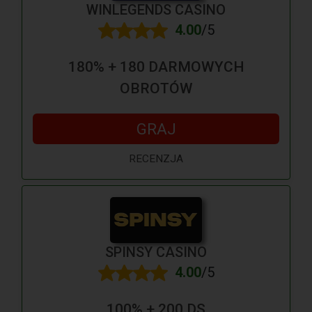
WINLEGENDS CASINO
4.00
/5
180% + 180 DARMOWYCH
OBROTÓW
GRAJ
RECENZJA
SPINSY CASINO
4.00
/5
100% + 200 DS