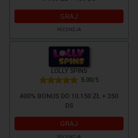
GRAJ
RECENZJA
LOLLY SPINS
5.00
/5
400% BONUS DO 10.150 ZŁ + 350
DS
GRAJ
RECENZJA