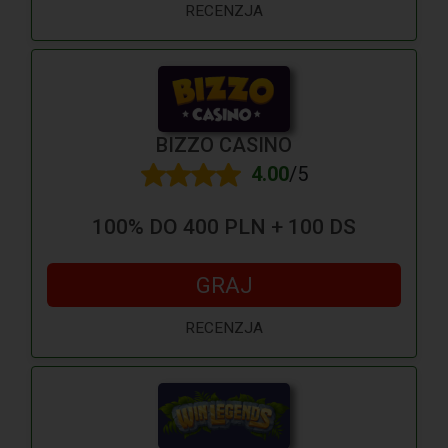
RECENZJA
BIZZO CASINO
4.00
/5
100% DO 400 PLN + 100 DS
GRAJ
RECENZJA