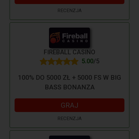
RECENZJA
FIREBALL CASINO
5.00
/5
100% DO 5000 ZŁ + 5000 FS W BIG
BASS BONANZA
GRAJ
RECENZJA