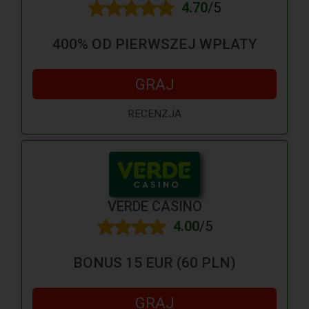
4.70
/5
400% OD PIERWSZEJ WPŁATY
GRAJ
RECENZJA
VERDE CASINO
4.00
/5
BONUS 15 EUR (60 PLN)
GRAJ