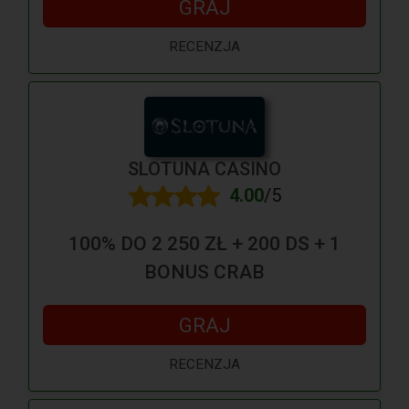
GRAJ
RECENZJA
SLOTUNA CASINO
4.00
/5
100% DO 2 250 ZŁ + 200 DS + 1
BONUS CRAB
GRAJ
RECENZJA