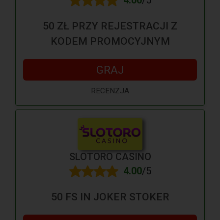
4.00
/5
50 ZŁ PRZY REJESTRACJI Z
KODEM PROMOCYJNYM
GRAJ
RECENZJA
SLOTORO CASINO
4.00
/5
50 FS IN JOKER STOKER