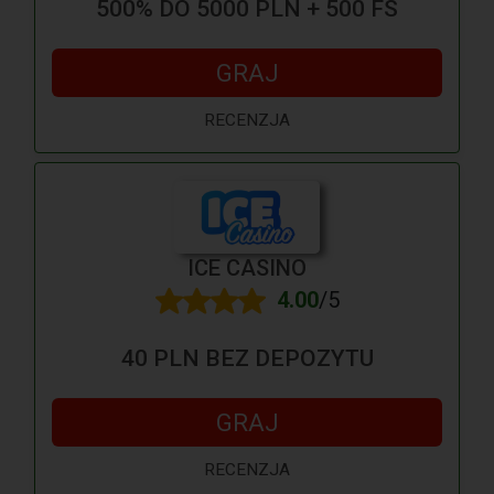
500% DO 5000 PLN + 500 FS
GRAJ
RECENZJA
ICE CASINO
4.00
/5
40 PLN BEZ DEPOZYTU
GRAJ
RECENZJA