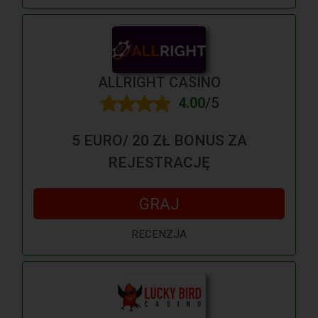
ALLRIGHT CASINO
4.00
/5
5 EURO/ 20 ZŁ BONUS ZA
REJESTRACJĘ
GRAJ
RECENZJA