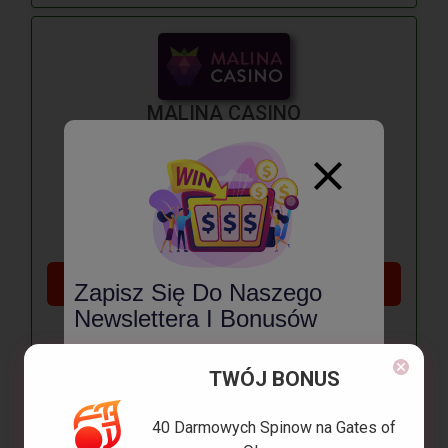
MALINA CASINO
4.00
/5
100% DO 2 250 ZŁ + 200 DS + 1
BONUS CRAB
GRAJ
Zapisz Się Do Naszego
Newslettera I Bonusów
RECENZJA
Informacje o nowych loteriach i
TWÓJ BONUS
turniejach
Informacje o bonusie kasynie
40 Darmowych Spinow na Gates of
Ekskluzywne bonusy