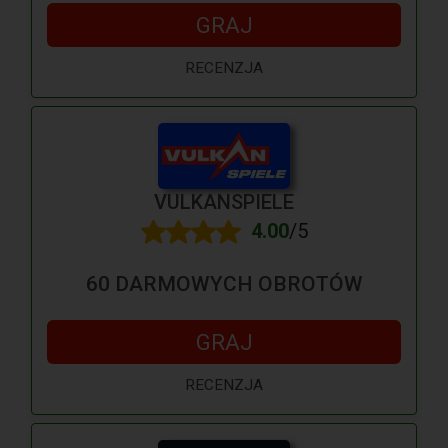
GRAJ
RECENZJA
VULKANSPIELE
4.00
/5
60 DARMOWYCH OBROTÓW
GRAJ
RECENZJA