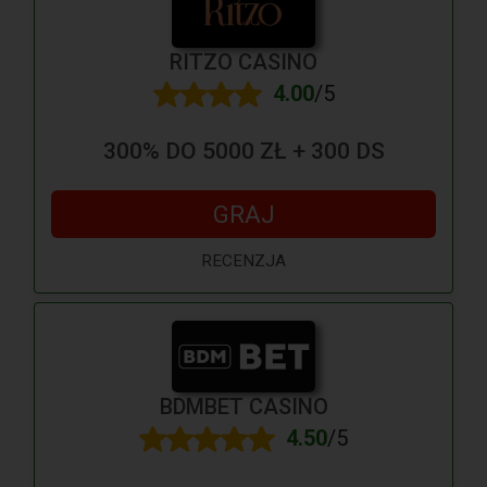
RITZO CASINO
4.00
/5
300% DO 5000 ZŁ + 300 DS
GRAJ
RECENZJA
BDMBET CASINO
4.50
/5