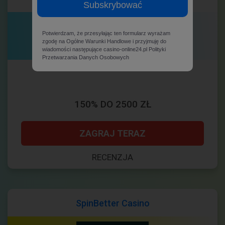
Subskrybować
Potwierdzam, że przesyłając ten formularz wyrażam
zgodę na Ogólne Warunki Handlowe i przyjmuję do
wiadomości następujące casino-online24.pl Polityki
Przetwarzania Danych Osobowych
4.00
150% DO 2500 ZŁ
ZAGRAJ TERAZ
RECENZJA
SpinBetter Casino