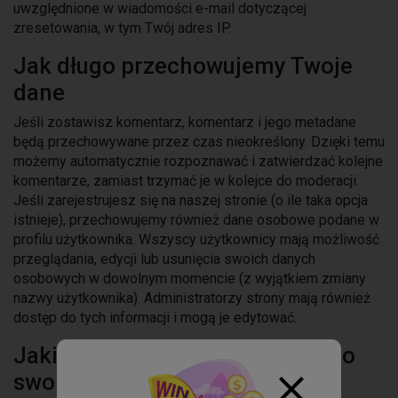
uwzględnione w wiadomości e-mail dotyczącej
zresetowania, w tym Twój adres IP.
Jak długo przechowujemy Twoje
dane
Jeśli zostawisz komentarz, komentarz i jego metadane
będą przechowywane przez czas nieokreślony. Dzięki temu
możemy automatycznie rozpoznawać i zatwierdzać kolejne
komentarze, zamiast trzymać je w kolejce do moderacji.
Jeśli zarejestrujesz się na naszej stronie (o ile taka opcja
istnieje), przechowujemy również dane osobowe podane w
profilu użytkownika. Wszyscy użytkownicy mają możliwość
przeglądania, edycji lub usunięcia swoich danych
osobowych w dowolnym momencie (z wyjątkiem zmiany
nazwy użytkownika). Administratorzy strony mają również
dostęp do tych informacji i mogą je edytować.
Jakie masz prawa w stosunku do
swoich danych