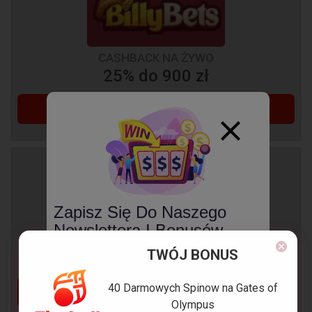
Angielski, Niemiecki, Polski, Fiński, Norweski,
Włoski
See more
CASHBACK NA ŻYWO
25% do 900 zł
STRONA
ODBIERZ BONUS
https://billybets6.com/pl/
WŁAŚCICIEL
NovaForge LTD
Zapisz Się Do Naszego
Newslettera I Bonusów
COTYGODNIOWY CASHBACK
TWÓJ BONUS
15% do 13 500 zł
OBSŁUGA KLIENTA
Informacje o nowych loteriach i
turniejach
40 Darmowych Spinow na Gates of
YES
ODBIERZ BONUS
Informacje o bonusie kasynie
Olympus
Ekskluzywne bonusy