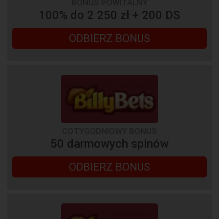
BONUS POWITALNY
100% do 2 250 zł + 200 DS
WYPŁATY
ODBIERZ BONUS
Bank Transfer, Mastercard, USDTTRC20, Jeton,
MiFinity, USDTERC20
See more
WALUTY
Zloty, Euro
COTYGODNIOWY BONUS
PRODUCENCI
50 darmowych spinów
100HP, 1X2Gaming, 3 Oaks Gaming, 7777 Gaming,
ODBIERZ BONUS
Amatic, Amigo Gaming
See more
JĘZYKI