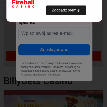
Informacje o Jackpot w kasynie
ROK
Zdobądź premię!
Subskrybuj wiadomości, bez
2025
spamu.
WEEKENDOWY BONUS
Do 3 150 zł + 50 DS
Subskrybować
ODBIERZ BONUS
Potwierdzam, że przesyłając ten formularz wyrażam
zgodę na Ogólne Warunki Handlowe i przyjmuję do
wiadomości następujące casino-online24.pl Polityki
Przetwarzania Danych Osobowych
BillyBets Casino