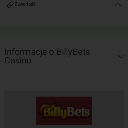
Zawartość
Informacje o BillyBets
Casino
WPŁATY
Neteller, Jeton, MiFinity, USDTTRC20, USDTERC20,
USDTBER20
See more