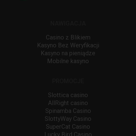
NAWIGACJA
Casino z Blikiem
Kasyno Bez Weryfikacji
Kasyno na pieniądze
Mobilne kasyno
PROMOCJE
Slottica casino
AllRight casino
Spinamba Casino
SlottyWay Casino
SuperCat Casino
Lucky Bird Casino