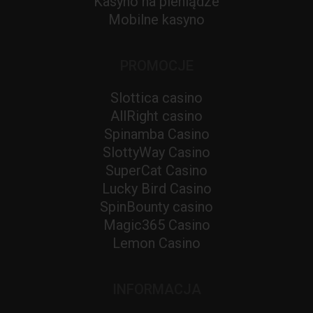
Kasyno na pieniądze
Mobilne kasyno
PROMOCJE
Slottica casino
AllRight casino
Spinamba Casino
SlottyWay Casino
SuperCat Casino
Lucky Bird Casino
SpinBounty casino
Magic365 Casino
Lemon Casino
INFORMACJA