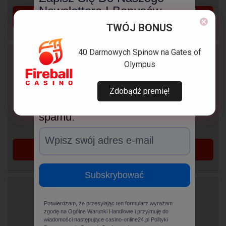
Newslettera I Bonusów
ODBIERZ BONUS
ROK
TWÓJ BONUS
Informacje o nowych loteriach i
turniejach
2024
40 Darmowych Spinow na Gates of
Informacje o bonusie kasynie
Olympus
Ekskluzywne bonusy
Informacje o Jackpot w kasynie
Zdobądź premię!
Subskrybuj wiadomości, bez
CASHBACK W KASYNO NA ŻYWO
spamu.
15%
ODBIERZ BONUS
Subskrybować
Potwierdzam, że przesyłając ten formularz wyrażam
zgodę na Ogólne Warunki Handlowe i przyjmuję do
wiadomości następujące casino-online24.pl Polityki