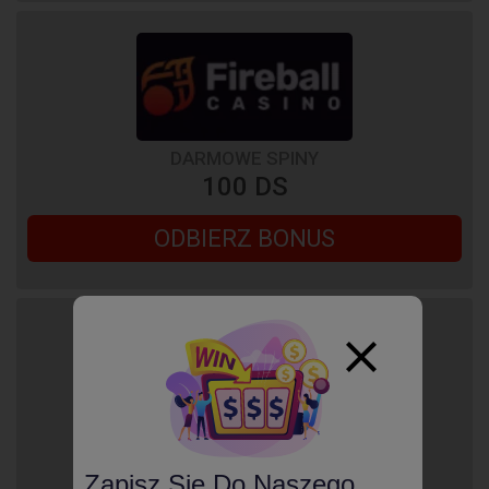
JĘZYKI
English, Polski, Magyar, Português
STRONA
DARMOWE SPINY
100 DS
https://fireball2.casino/pl/
ODBIERZ BONUS
WŁAŚCICIEL
Betelgeuse Entertainment BV
OBSŁUGA KLIENTA
CASHBACK
YES
Do 8%
Zapisz Się Do Naszego