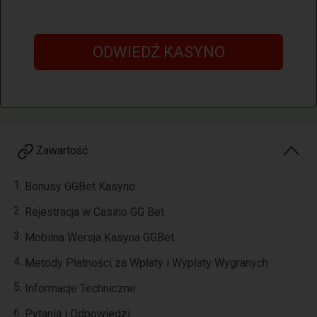
ODWIEDŹ KASYNO
Zawartość
Bonusy GGBet Kasyno
Rejestracja w Casino GG Bet
Mobilna Wersja Kasyna GGBet
Metody Płatności za Wpłaty i Wypłaty Wygranych
Informacje Techniczne
Pytania i Odpowiedzi