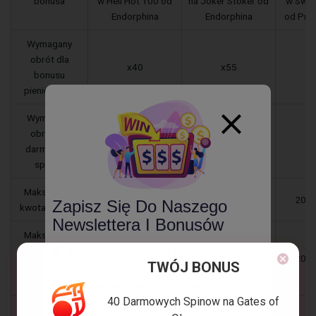
bonusa
w Hell Hot 100 od
na Joker Stoker od
w Swee
Endorphina
Endorphina
od Prag
Wymagany
obrót dla
x40
x55
bonusu
pieniężnego
Wymagany
obrót dla
x30
x55
darmowych
spinów
Maksymalna
1200 złotych
800 złotych
2000
Zapisz Się Do Naszego
kwota bonusa
Newslettera I Bonusów
Maksymalna
wypłata z
Informacje o nowych loteriach i
1200 złotych
800 złotych
2000
TWÓJ BONUS
bonusu
turniejach
pieniężnego
Informacje o bonusie kasynie
40 Darmowych Spinow na Gates of
Ekskluzywne bonusy
Maksymalna