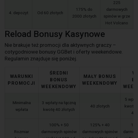
225
175% do
darmowych
4. depozyt
Od 60 złotych
2000 złotych
spinów w grze
Hot Volcano
Reload Bonusy Kasynowe
Nie brakuje też promocji dla aktywnych graczy –
cotygodniowe bonusy GGBet i oferty weekendowe.
Regulamin znajduje się poniżej.
ŚREDNI
WI
WARUNKI
MAŁY BONUS
BONUS
B
PROMOCJI
WEEKENDOWY
WEEKENDOWY
WEEK
5 wpłat
Minimalna
3 wpłaty na łączną
40 złotych
kwotę c
wpłata
kwotę 40 złotych
40 
100% + 50
125% + 40
100
Rozmiar
darmowych spinów
darmowych spinów
darmow