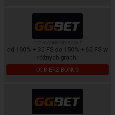
COTYGODNIOWY BONUS
od 100% + 35 FS do 150% + 65 FS w
różnych grach.
ODBIERZ BONUS