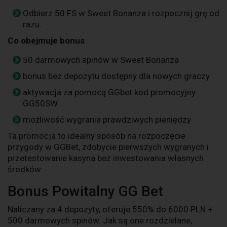
Odbierz 50 FS w Sweet Bonanza i rozpocznij grę od
razu.
Co obejmuje bonus
50 darmowych spinów w Sweet Bonanza
bonus bez depozytu dostępny dla nowych graczy
aktywacja za pomocą GGbet kod promocyjny
GG50SW
możliwość wygrania prawdziwych pieniędzy
Ta promocja to idealny sposób na rozpoczęcie
przygody w GGBet, zdobycie pierwszych wygranych i
przetestowanie kasyna bez inwestowania własnych
środków.
Bonus Powitalny GG Bet
Naliczany za 4 depozyty, oferuje 550% do 6000 PLN +
500 darmowych spinów. Jak są one rozdzielane,