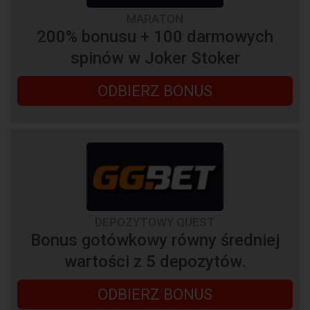
MARATON
200% bonusu + 100 darmowych
spinów w Joker Stoker
ODBIERZ BONUS
DEPOZYTOWY QUEST
Bonus gotówkowy równy średniej
wartości z 5 depozytów.
ODBIERZ BONUS