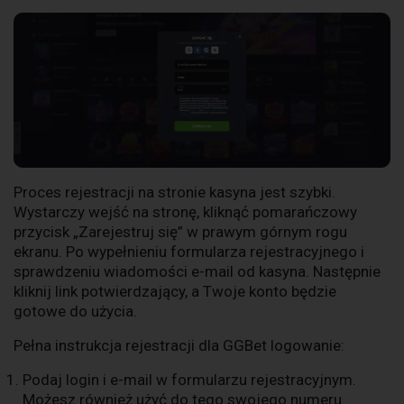
Proces rejestracji na stronie kasyna jest szybki.
Wystarczy wejść na stronę, kliknąć pomarańczowy
przycisk „Zarejestruj się” w prawym górnym rogu
ekranu. Po wypełnieniu formularza rejestracyjnego i
sprawdzeniu wiadomości e-mail od kasyna. Następnie
kliknij link potwierdzający, a Twoje konto będzie
gotowe do użycia.
Pełna instrukcja rejestracji dla GGBet logowanie:
Podaj login i e-mail w formularzu rejestracyjnym.
Możesz również użyć do tego swojego numeru