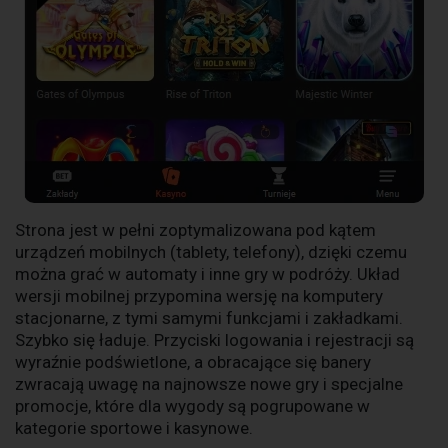
Strona jest w pełni zoptymalizowana pod kątem
urządzeń mobilnych (tablety, telefony), dzięki czemu
można grać w automaty i inne gry w podróży. Układ
wersji mobilnej przypomina wersję na komputery
stacjonarne, z tymi samymi funkcjami i zakładkami.
Szybko się ładuje. Przyciski logowania i rejestracji są
wyraźnie podświetlone, a obracające się banery
zwracają uwagę na najnowsze nowe gry i specjalne
promocje, które dla wygody są pogrupowane w
kategorie sportowe i kasynowe.