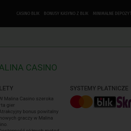
CASINO BLIK
BONUSY KASYNO Z BLIK
MINIMALNE DEPOZY
ALINA CASINO
LETY
SYSTEMY PŁATNICZE
W Malina Casino szeroka
ta gier
Atrakcyjny bonus powitalny
 nowych graczy w Malina
ino.
Dostępność różnych metod