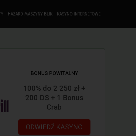
TY
HAZARD MASZYNY BLIK
KASYNO INTERNETOWE
BONUS POWITALNY
100% do 2 250 zł +
200 DS + 1 Bonus
Crab
ODWIEDŹ KASYNO