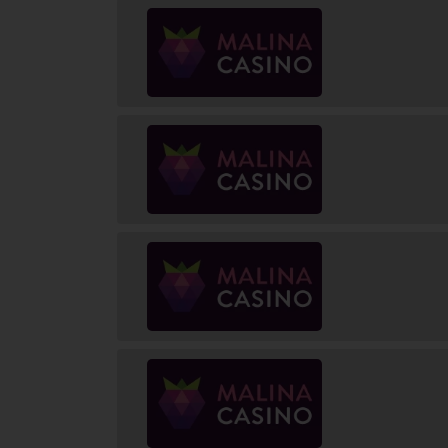
WŁAŚCICIEL
NovaForge Lt
ROK
2024