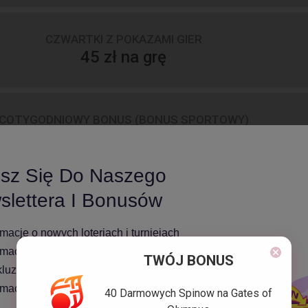
CZWARTKI Z POKAZAMI GIER
45 zł na grę
COTYGODNIOWY BONUS (BONUS SPORTOWY)
50% do 2 250 zł
isz Się Do Naszego
slettera I Bonusów
BEZBRAMKOWY REMIS (BONUS SPORTOWY)
100% Stawki w gotówce
rmacje o nowych loteriach i turniejach
rmacje o bonusie kasynie
TWÓJ BONUS
kluzywne bonusy
STAW I ODBIERZ FREEBET (BONUS SPORTOWY)
rmacje o Jackpot w kasynie
40 Darmowych Spinow na Gates of
Do 450 zł