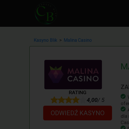
Kasyno Blik
>
Malina Casino
M
ZA
RATING
4,00
/ 5
ofer
ODWIEDŹ KASYNO
dla
Cas