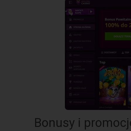
Bonusy i promocj