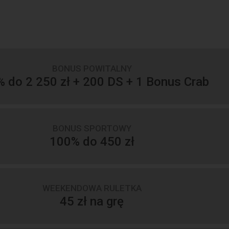
WYPŁATY
BONUS POWITALNY
 do 2 250 zł + 200 DS + 1 Bonus Crab
card, Neteller
See more
FunID, Mastercard, Bank Tr
Mi
BONUS SPORTOWY
PRODUCENCI
100% do 450 zł
EN
See more
WEEKENDOWA RULETKA
STRONA
45 zł na grę
h, Hungarian
See more
https://malinacasino747.com/pl/