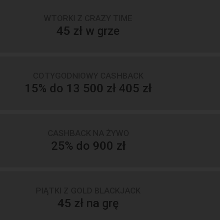
WTORKI Z CRAZY TIME
45 zł w grze
OBSŁUGA KLIENTA
d
COTYGODNIOWY CASHBACK
15% do 13 500 zł 405 zł
CASHBACK NA ŻYWO
25% do 900 zł
PIĄTKI Z GOLD BLACKJACK
45 zł na grę