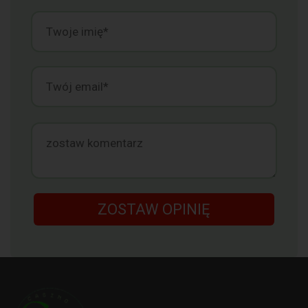
ROK
2017