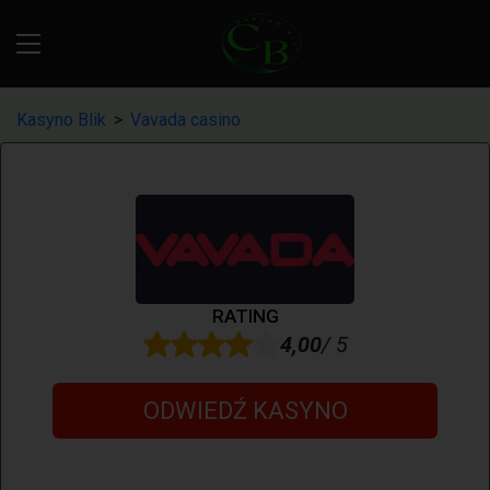
Kasyno Blik
>
Vavada casino
RATING
4,00
/ 5
ODWIEDŹ KASYNO